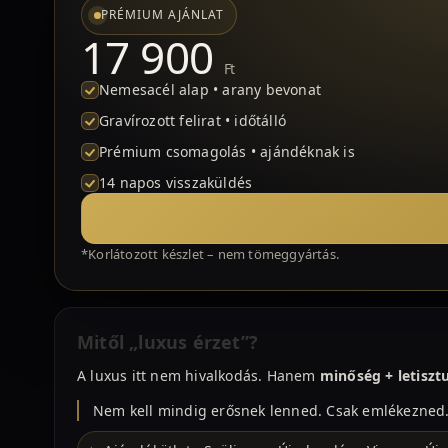
PRÉMIUM AJÁNLAT
17 900
Ft
Nemesacél alap • arany bevonat
Gravírozott felirat • időtálló
Prémium csomagolás • ajándéknak is
14 napos visszaküldés
*Korlátozott készlet – nem tömeggyártás.
Mitől „luxus érzet”?
A luxus itt nem hivalkodás. Hanem
minőség + letisztu
Nem kell mindig erősnek lenned. Csak emlékezned