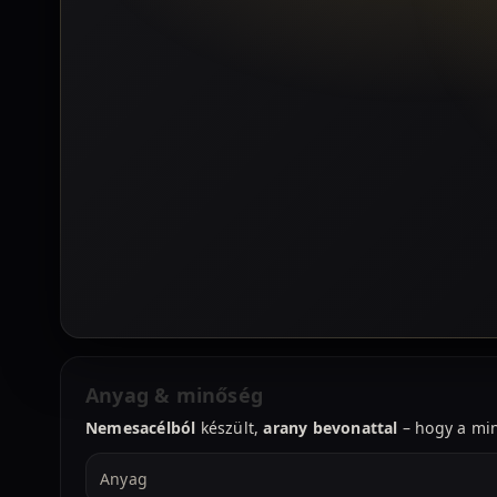
Anyag & minőség
Nemesacélból
készült,
arany bevonattal
– hogy a min
Anyag