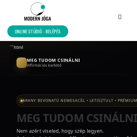
MOZGÁSSZERVI REHAB
ONLINE STÚDIÓ - BELÉPÉS
```html
MEG TUDOM CSINÁLNI
Affirmációs karkötő
ARANY BEVONATÚ NEMESACÉL • LETISZTULT • PRÉMIU
MEG TUDOM CSINÁLNI
Nem azért viseled, hogy szép legyen.