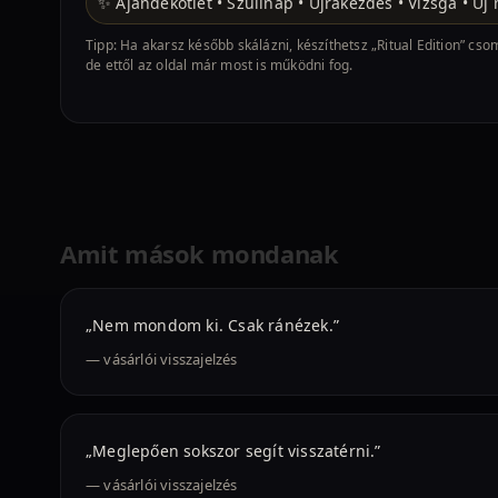
✨ Ajándékötlet • Szülinap • Újrakezdés • Vizsga • Ú
Tipp: Ha akarsz később skálázni, készíthetsz „Ritual Edition” cs
de ettől az oldal már most is működni fog.
Amit mások mondanak
„Nem mondom ki. Csak ránézek.”
— vásárlói visszajelzés
„Meglepően sokszor segít visszatérni.”
— vásárlói visszajelzés