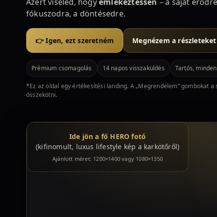
Azért viseled, hogy
emlékeztessen
– a saját erődre
fókuszodra, a döntésedre.
👉 Igen, ezt szeretném
Megnézem a részleteket
Prémium csomagolás
14 napos visszaküldés
Tartós, minden
*Ez az oldal egy értékesítési landing. A „Megrendelem” gombokat a s
összekötni.
Ide jön a fő HERO fotó
(kifinomult, luxus lifestyle kép a karkötőről)
Ajánlott méret: 1200×1400 vagy 1080×1350