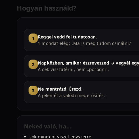
Hogyan használd?
Reggel vedd fel tudatosan.
1 mondat elég: „Ma is meg tudom csinálni.”
Napközben, amikor észreveszed → vegyél egy
A cél: visszatérni, nem „pörögni”.
Ne mantrázd. Érezd.
A jelenlét a valódi megerősítés.
Neked való, ha…
sok mindent viszel egyszerre