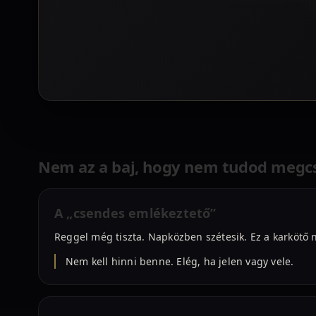
Nem az a baj, hogy nem tudod megcs
A „csendes emlékeztető”
Reggel még tiszta. Napközben szétesik. Ez a karkötő 
Nem kell hinni benne. Elég, ha jelen vagy vele.