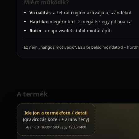
Miért működik?
Vizualitás:
a felirat rögtön aktiválja a szándékot
Haptika:
megérinted → megállsz egy pillanatra
Rutin:
a napi viselet stabil mintát épít
Ez nem „hangos motiváció”. Ez a te belső mondatod – hord
A termék
Ide jön a termékfotó / detail
(gravírozás közeli + arany fény)
Ajánlott: 1600×1600 vagy 1200×1400