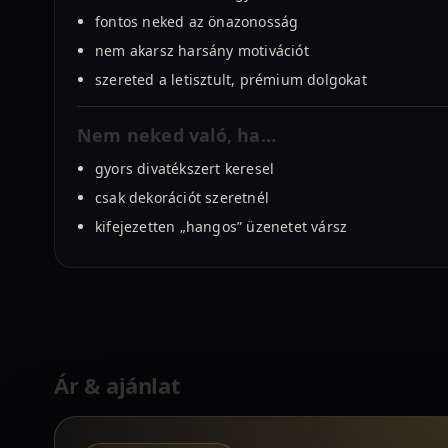
fontos neked az önazonosság
nem akarsz harsány motivációt
szereted a letisztult, prémium dolgokat
Nem neked való, ha…
gyors divatékszert keresel
csak dekorációt szeretnél
kifejezetten „hangos” üzenetet vársz
Ár & ajánlat