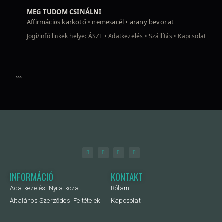
MEG TUDOM CSINÁLNI
Affirmációs karkötő • nemesacél • arany bevonat
Jogi/infó linkek helye: ÁSZF • Adatkezelés • Szállítás • Kapcsolat
```
INFORMÁCIÓ
KONTAKT
Adatkezelési Nyilatkozat
Rólam
Általános Szerződési Feltételek
Kapcsolat